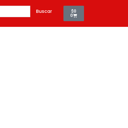
CREAM
Cart
Buscar
X
$
0
0
4UND
(12290)
cantidad
Todos