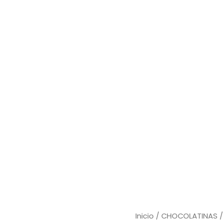
CHOCOLATINA
Inicio
/
CHOCOLATINAS
/