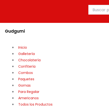
Ir
Buscar
al
por:
contenido
Gudgumi
Inicio
Galletería
Chocolatería
Confitería
Combos
Paquetes
Gomas
Para Regalar
Americanos
Todos los Productos