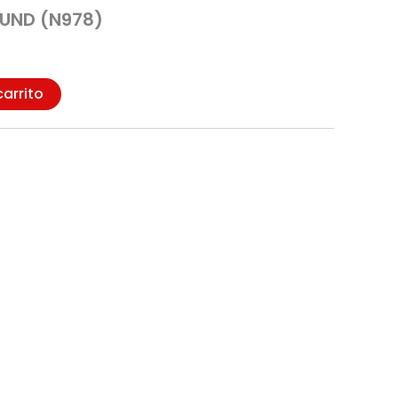
UND (N978)
carrito