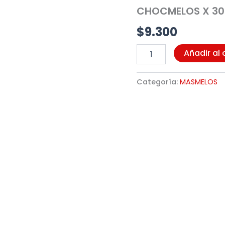
(N978)
CHOCMELOS X 30
cantidad
$
9.300
Añadir al 
Categoría:
MASMELOS