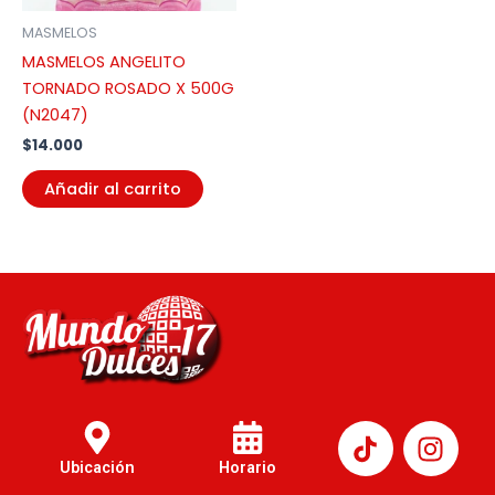
MASMELOS
MASMELOS ANGELITO
TORNADO ROSADO X 500G
(N2047)
$
14.000
Añadir al carrito
I
n
Ubicación
Horario
s