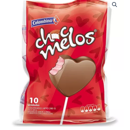
CORAZÓN
X
10UND
(1434)
cantidad