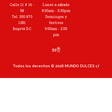
t
Calle 11 # 16 -
Lunes a sábado
a
98
8:00am - 5:30pm
g
Tel: 300 870
Domingos y
r
1381
festivos
a
Bogotá D.C
9:00am - 2:00
m
pm
0
Cart
$
0
Todos los derechos © 2026 MUNDO DULCES 17