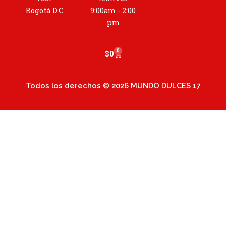
r
a
Bogotá D.C
9:00am - 2:00
m
pm
0
Cart
$
0
Todos los derechos © 2026 MUNDO DULCES 17