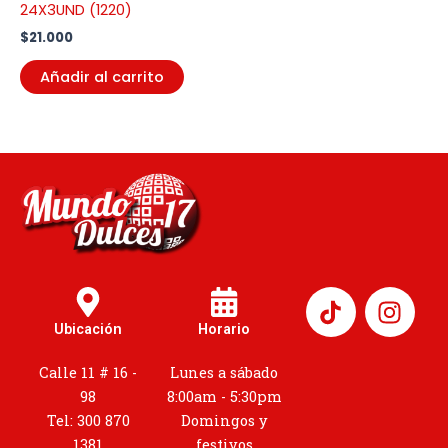
24X3UND (1220)
$
21.000
Añadir al carrito
I
n
Ubicación
Horario
s
t
Calle 11 # 16 -
Lunes a sábado
a
98
8:00am - 5:30pm
g
Tel: 300 870
Domingos y
1381
festivos