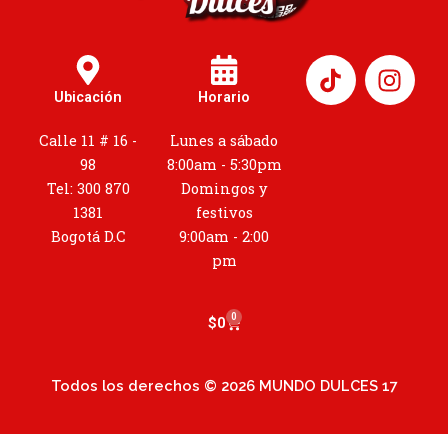
I
n
Ubicación
Horario
s
t
Calle 11 # 16 -
Lunes a sábado
a
98
8:00am - 5:30pm
g
Tel: 300 870
Domingos y
r
1381
festivos
a
Bogotá D.C
9:00am - 2:00
m
pm
0
Cart
$
0
Todos los derechos © 2026 MUNDO DULCES 17