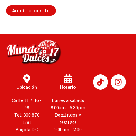
Añadir al carrito
I
n
Ubicación
Horario
s
t
Calle 11 # 16 -
Lunes a sábado
a
98
8:00am - 5:30pm
g
Tel: 300 870
Domingos y
r
1381
festivos
a
Bogotá D.C
9:00am - 2:00