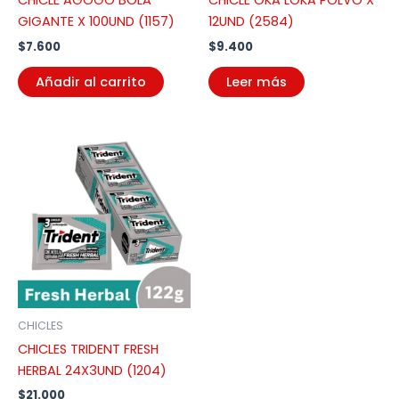
CHICLE AGOGO BOLA
CHICLE OKA LOKA POLVO X
GIGANTE X 100UND (1157)
12UND (2584)
$
7.600
$
9.400
Añadir al carrito
Leer más
CHICLES
CHICLES TRIDENT FRESH
HERBAL 24X3UND (1204)
$
21.000