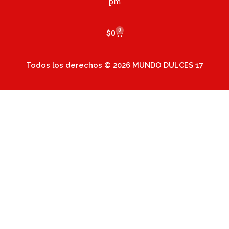
m
pm
0
Cart
$
0
Todos los derechos © 2026 MUNDO DULCES 17