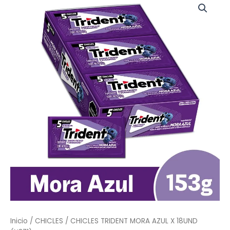
TRIDENT
MORA
AZUL
X
18UND
(N371)
cantidad
Inicio
/
CHICLES
/ CHICLES TRIDENT MORA AZUL X 18UND