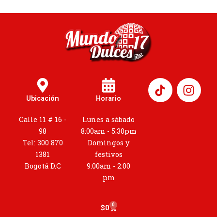
I
n
Ubicación
Horario
s
t
Calle 11 # 16 -
Lunes a sábado
a
98
8:00am - 5:30pm
g
Tel: 300 870
Domingos y
r
1381
festivos
a
Bogotá D.C
9:00am - 2:00
m
pm
0
Cart
$
0