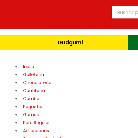
Ir
Buscar
al
por:
contenido
Gudgumi
Inicio
Galletería
Chocolatería
Confitería
Combos
Paquetes
Gomas
Para Regalar
Americanos