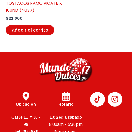
TOSTACOS RAMO PICATE X
10UND (N037)
$
22.000
Añadir al carrito
I
n
Ubicación
Horario
s
t
Calle 11 # 16 -
Lunes a sábado
a
98
8:00am - 5:30pm
Tel: 300 870
Domingos y