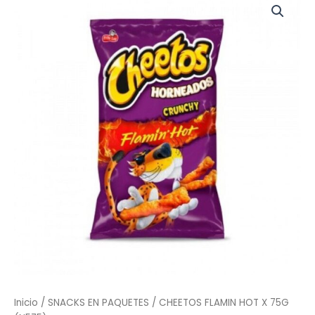
FLAMIN
HOT
X
75G
(N575)
cantidad
Inicio
/
SNACKS EN PAQUETES
/ CHEETOS FLAMIN HOT X 75G