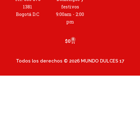
g
r
1381
festivos
a
Bogotá D.C
9:00am - 2:00
m
pm
0
Cart
$
0
Todos los derechos © 2026 MUNDO DULCES 17