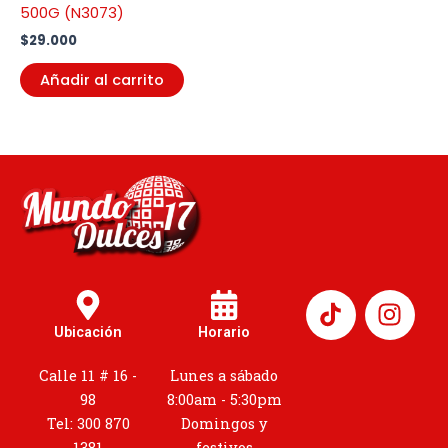
500G (N3073)
$
29.000
Añadir al carrito
I
n
Ubicación
Horario
s
t
Calle 11 # 16 -
Lunes a sábado
a
98
8:00am - 5:30pm
g
Tel: 300 870
Domingos y
1381
festivos