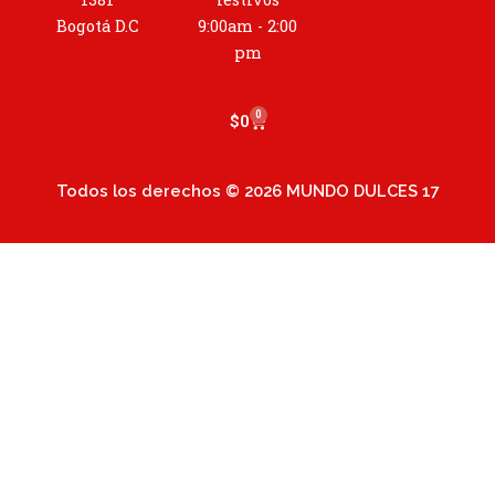
r
a
Bogotá D.C
9:00am - 2:00
m
pm
0
Cart
$
0
Todos los derechos © 2026 MUNDO DULCES 17