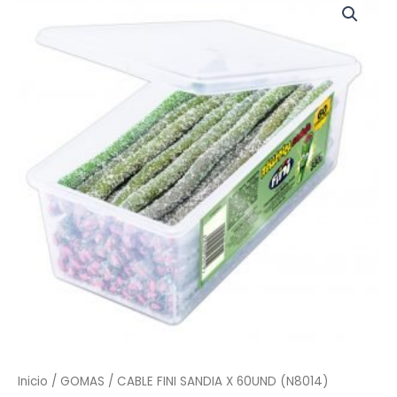
FINI
SANDIA
X
60UND
(N8014)
cantidad
Inicio
/
GOMAS
/ CABLE FINI SANDIA X 60UND (N8014)