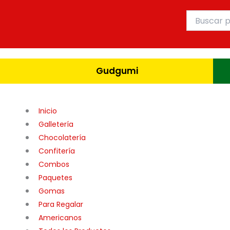
Ir
Buscar
al
por:
contenido
Gudgumi
Inicio
Galletería
Chocolatería
Confitería
Combos
Paquetes
Gomas
Para Regalar
Americanos