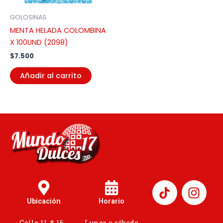
GOLOSINAS
MENTA HELADA COLOMBINA
X 100UND (2098)
$
7.500
Añadir al carrito
I
n
Ubicación
Horario
s
Calle 11 # 16 -
Lunes a sábado