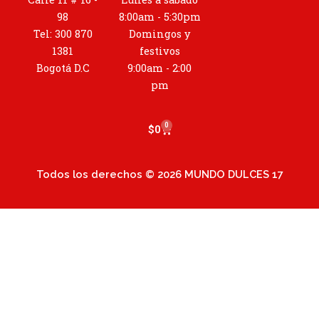
t
a
98
8:00am - 5:30pm
g
Tel: 300 870
Domingos y
r
1381
festivos
a
Bogotá D.C
9:00am - 2:00
m
pm
0
Cart
$
0
Todos los derechos © 2026 MUNDO DULCES 17