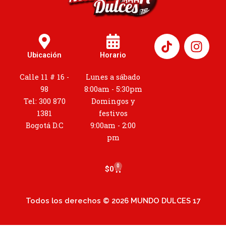
I
n
Ubicación
Horario
s
t
Calle 11 # 16 -
Lunes a sábado
a
98
8:00am - 5:30pm
g
Tel: 300 870
Domingos y
r
1381
festivos
a
Bogotá D.C
9:00am - 2:00
m
pm
0
Cart
$
0
Todos los derechos © 2026 MUNDO DULCES 17