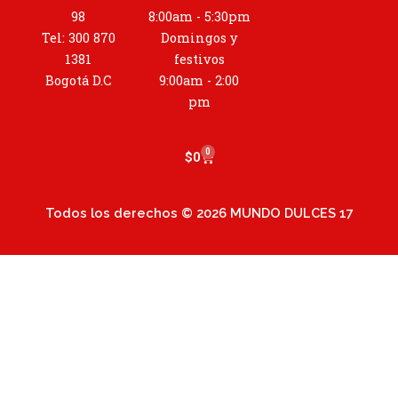
a
98
8:00am - 5:30pm
g
Tel: 300 870
Domingos y
r
1381
festivos
a
Bogotá D.C
9:00am - 2:00
m
pm
0
Cart
$
0
Todos los derechos © 2026 MUNDO DULCES 17