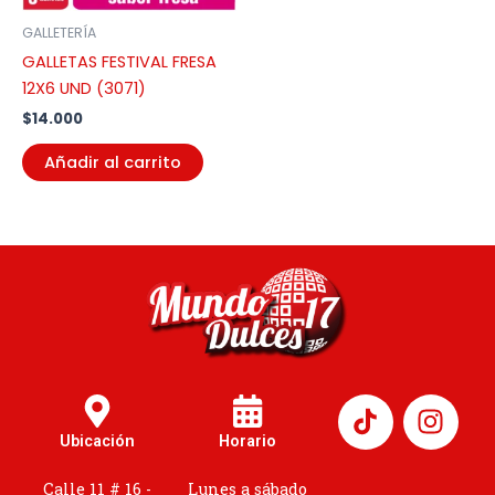
GALLETERÍA
GALLETAS FESTIVAL FRESA
12X6 UND (3071)
$
14.000
Añadir al carrito
I
n
Ubicación
Horario
s
t
Calle 11 # 16 -
Lunes a sábado