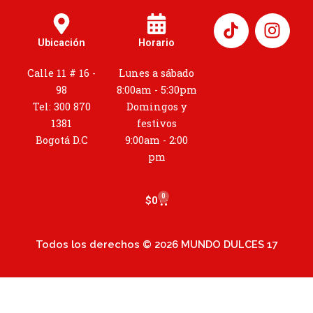
I
n
Ubicación
Horario
s
t
Calle 11 # 16 -
Lunes a sábado
a
98
8:00am - 5:30pm
g
Tel: 300 870
Domingos y
r
1381
festivos
a
Bogotá D.C
9:00am - 2:00
m
pm
0
Cart
$
0
Todos los derechos © 2026 MUNDO DULCES 17