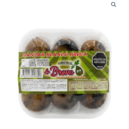
CON
MANJAR
BLANCO
X
6UND
(N8007)
cantidad