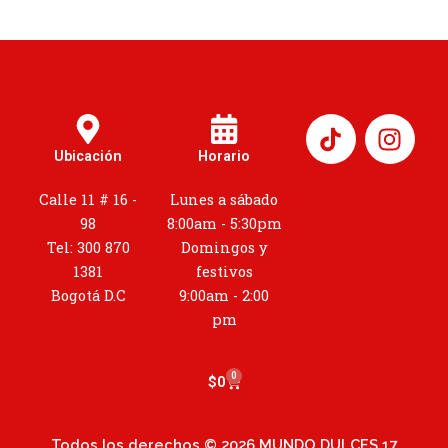
I
n
Ubicación
Horario
s
t
Calle 11 # 16 -
Lunes a sábado
a
98
8:00am - 5:30pm
g
Tel: 300 870
Domingos y
r
1381
festivos
a
Bogotá D.C
9:00am - 2:00
m
pm
0
Cart
$
0
Todos los derechos © 2026 MUNDO DULCES 17