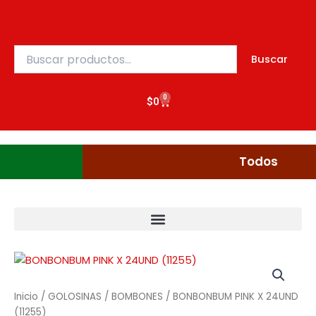
Ir
al
contenido
Buscar
Buscar
por:
0
Cart
$
0
Gudgumi
Mexicanos
Todos
Inicio
/
GOLOSINAS
/
BOMBONES
/ BONBONBUM PINK X 24UND
(11255)