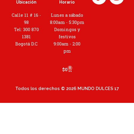
n
Ubicación
Horario
s
t
Calle 11 # 16 -
Lunes a sábado
a
98
8:00am - 5:30pm
g
Tel: 300 870
Domingos y
r
1381
festivos
a
Bogotá D.C
9:00am - 2:00
m
pm
0
Cart
$
0
Todos los derechos © 2026 MUNDO DULCES 17