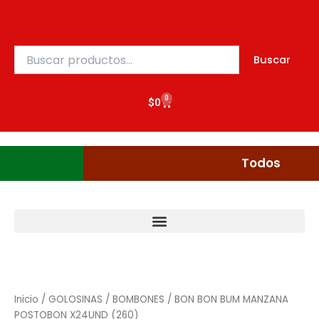
Ir
al
contenido
Buscar
Buscar
por:
0
Cart
$
0
Gudgumi
Mexicanos
Todos
Inicio
/
GOLOSINAS
/
BOMBONES
/ BON BON BUM MANZANA
POSTOBON X24UND (260)