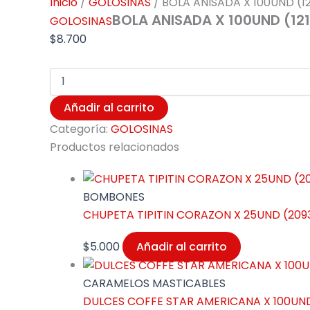
Inicio
/
GOLOSINAS
/ BOLA ANISADA X 100UND (12
BOLA ANISADA X 100UND (12
GOLOSINAS
$
8.700
Añadir al carrito
Categoría:
GOLOSINAS
Productos relacionados
BOMBONES
CHUPETA TIPITIN CORAZON X 25UND (209
$
5.000
Añadir al carrito
CARAMELOS MASTICABLES
DULCES COFFE STAR AMERICANA X 100UN