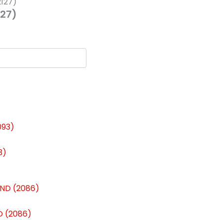
127)
127)
3)
D (2086)