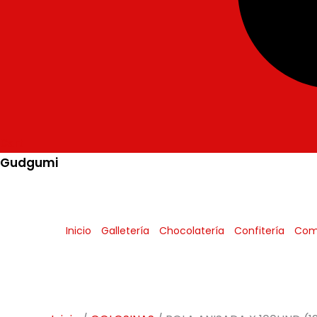
Cart
Gudgumi
Mexicanos
Todos
Inicio
Galletería
Chocolatería
Confitería
Com