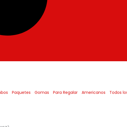
bos
Paquetes
Gomas
Para Regalar
Americanos
Todos lo