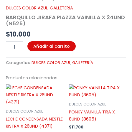
24UND
DULCES COLOR AZUL
,
GALLETERÍA
(N525)
BARQUILLO JIRAFA PIAZZA VAINILLA X 24UND
cantidad
(N525)
$
10.000
Añadir al carrito
Categorías:
DULCES COLOR AZUL
,
GALLETERÍA
Productos relacionados
DULCES COLOR AZUL
DULCES COLOR AZUL
PONKY VAINILLA TIRA X
LECHE CONDENSADA NESTLE
8UND (8605)
RISTRA X 26UND (4371)
$
11.700