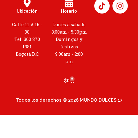
I
n
Ubicación
Horario
s
t
Calle 11 # 16 -
Lunes a sábado
a
98
8:00am - 5:30pm
g
Tel: 300 870
Domingos y
r
1381
festivos
a
Bogotá D.C
9:00am - 2:00
m
pm
0
Cart
$
0
Todos los derechos © 2026 MUNDO DULCES 17