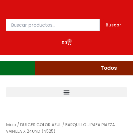
VAINILLA
Ir
X
al
24UND
contenido
(N525)
Buscar
Buscar
cantidad
por:
0
Cart
$
0
Gudgumi
Mexicanos
Todos
BARQUILLO
JIRAFA
PIAZZA
Inicio
/
DULCES COLOR AZUL
/ BARQUILLO JIRAFA PIAZZA
VAINILLA
VAINILLA X 24UND (N525)
X