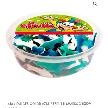
SHARKS
X
500G
(N3071)
cantidad
Inicio
/
DULCES COLOR AZUL
/ EFRUTTI SHARKS X 500G