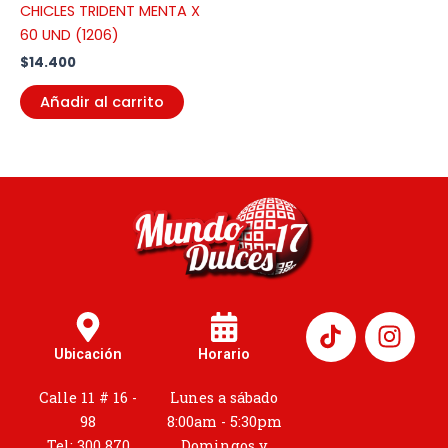
CHICLES TRIDENT MENTA X
60 UND (1206)
$
14.400
Añadir al carrito
I
n
Ubicación
Horario
s
t
Calle 11 # 16 -
Lunes a sábado
a
98
8:00am - 5:30pm
Tel: 300 870
Domingos y