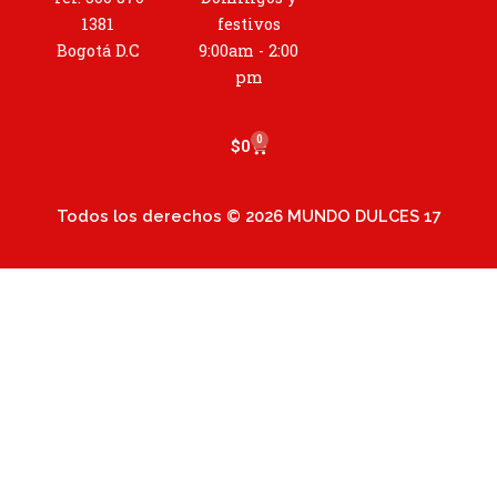
g
r
1381
festivos
a
Bogotá D.C
9:00am - 2:00
m
pm
0
Cart
$
0
Todos los derechos © 2026 MUNDO DULCES 17