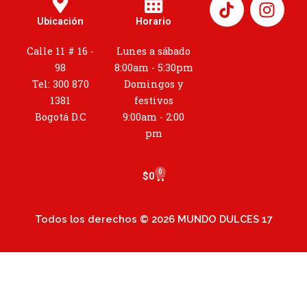
I
n
Ubicación
Horario
s
t
Calle 11 # 16 -
Lunes a sábado
a
98
8:00am - 5:30pm
g
Tel: 300 870
Domingos y
r
1381
festivos
a
Bogotá D.C
9:00am - 2:00
m
pm
0
Cart
$
0
Todos los derechos © 2026 MUNDO DULCES 17