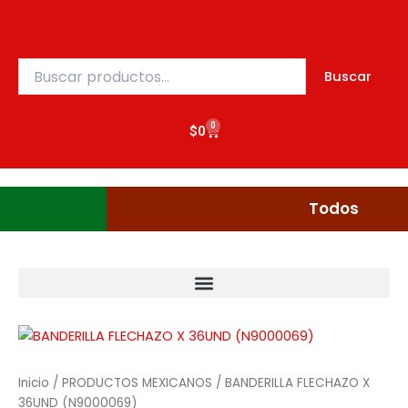
Ir
al
contenido
Buscar
Buscar
por:
0
Cart
$
0
Gudgumi
Mexicanos
Todos
Inicio
/
PRODUCTOS MEXICANOS
/ BANDERILLA FLECHAZO X
36UND (N9000069)