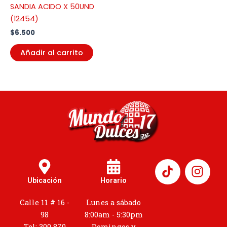
SANDIA ACIDO X 50UND
(12454)
$
6.500
Añadir al carrito
I
n
Ubicación
Horario
s
t
Calle 11 # 16 -
Lunes a sábado
a
98
8:00am - 5:30pm
Tel: 300 870
Domingos y