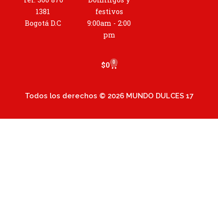
g
r
1381
festivos
a
Bogotá D.C
9:00am - 2:00
m
pm
0
Cart
$
0
Todos los derechos © 2026 MUNDO DULCES 17