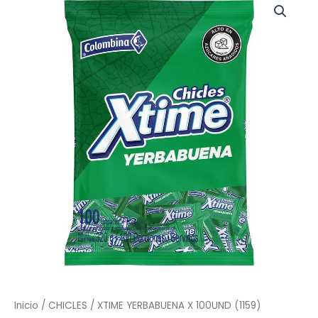
YERBABUENA
X
100UND
(1159)
cantidad
Inicio
/
CHICLES
/ XTIME YERBABUENA X 100UND (1159)