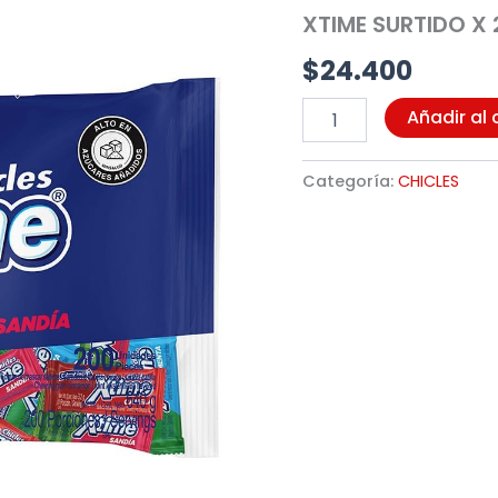
200
XTIME SURTIDO X 
UND
(1248)
$
24.400
cantidad
Añadir al 
Categoría:
CHICLES