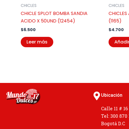
CHICLES
CHICLES
CHICLE SPLOT BOMBA SANDIA
CHICLES
ACIDO X 50UND (12454)
(1165)
$
6.500
$
4.700
Leer más
Añadir
Ubicación
Calle 11 # 16
Tel: 300 870
Bogotá D.C