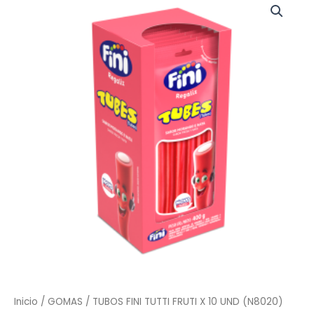
FINI
TUTTI
FRUTI
X
10
UND
(N8020)
cantidad
Inicio
/
GOMAS
/ TUBOS FINI TUTTI FRUTI X 10 UND (N8020)