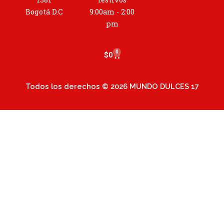
r
a
Bogotá D.C
9:00am - 2:00
m
pm
0
Cart
$
0
Todos los derechos © 2026 MUNDO DULCES 17