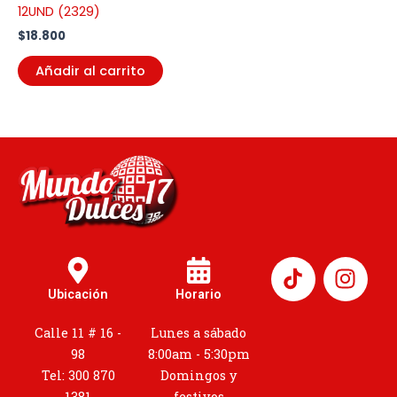
12UND (2329)
$
18.800
Añadir al carrito
I
n
Ubicación
Horario
s
t
Calle 11 # 16 -
Lunes a sábado
a
98
8:00am - 5:30pm
g
Tel: 300 870
Domingos y
1381
festivos