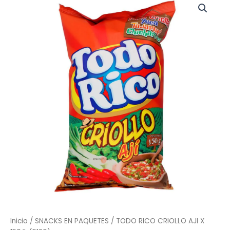
RICO
CRIOLLO
AJI
X
150G
(5190)
cantidad
Inicio
/
SNACKS EN PAQUETES
/ TODO RICO CRIOLLO AJI X