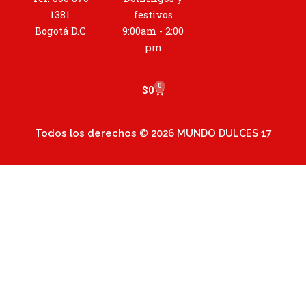
g
r
1381
festivos
a
Bogotá D.C
9:00am - 2:00
m
pm
0
Cart
$
0
Todos los derechos © 2026 MUNDO DULCES 17