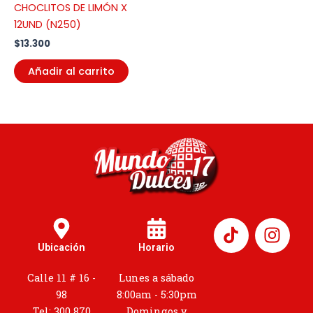
CHOCLITOS DE LIMÓN X
12UND (N250)
$
13.300
Añadir al carrito
I
n
Ubicación
Horario
s
t
Calle 11 # 16 -
Lunes a sábado
a
98
8:00am - 5:30pm
Tel: 300 870
Domingos y