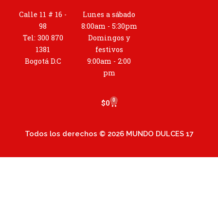
s
t
Calle 11 # 16 -
Lunes a sábado
a
98
8:00am - 5:30pm
g
Tel: 300 870
Domingos y
r
1381
festivos
a
Bogotá D.C
9:00am - 2:00
m
pm
0
Cart
$
0
Todos los derechos © 2026 MUNDO DULCES 17