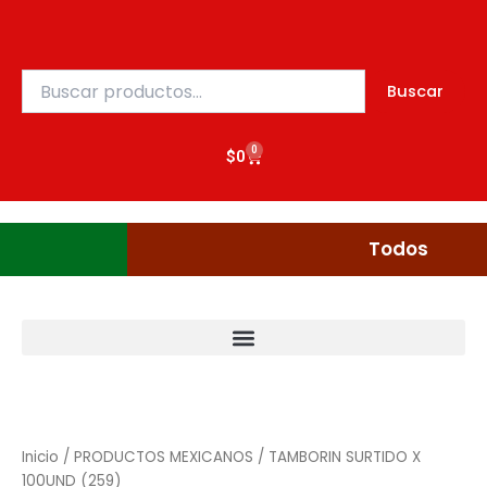
Ir
al
contenido
Buscar
Buscar
por:
0
Cart
$
0
Gudgumi
Mexicanos
Todos
Inicio
/
PRODUCTOS MEXICANOS
/ TAMBORIN SURTIDO X
100UND (259)