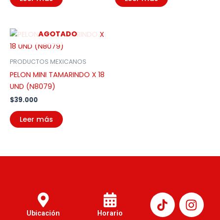
AGOTADO
PRODUCTOS MEXICANOS
PELON MINI TAMARINDO X 18
UND (N8079)
$
39.000
Leer más
I
n
Ubicación
Horario