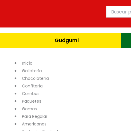
Ir
Buscar
al
por:
contenido
Gudgumi
Inicio
Galletería
Chocolatería
Confitería
Combos
Paquetes
Gomas
Para Regalar
Americanos