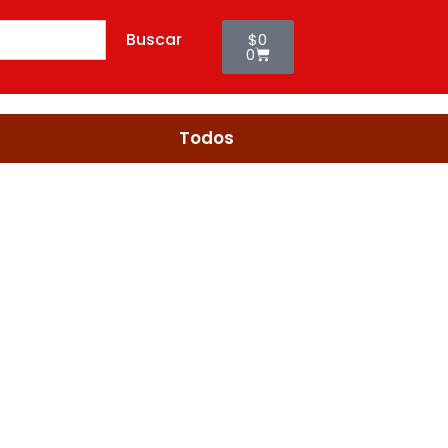
10UND
Cart
(336)
Buscar
$
0
cantidad
0
Todos