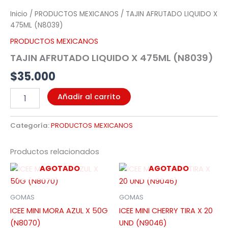
LIQUIDO
Inicio
/
PRODUCTOS MEXICANOS
/ TAJIN AFRUTADO LIQUIDO X
X
475ML (N8039)
475ML
(N8039)
PRODUCTOS MEXICANOS
cantidad
TAJIN AFRUTADO LIQUIDO X 475ML (N8039)
$
35.000
Añadir al carrito
Categoría:
PRODUCTOS MEXICANOS
Productos relacionados
AGOTADO
AGOTADO
GOMAS
GOMAS
ICEE MINI MORA AZUL X 50G
ICEE MINI CHERRY TIRA X 20
(N8070)
UND (N9046)