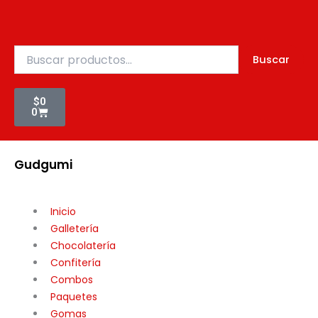
X
Ir
475ML
al
(N8039)
contenido
cantidad
Buscar
Buscar
por:
Cart
$
0
0
Gudgumi
Mexicanos
Todos
Inicio
Galletería
Chocolatería
Confitería
Combos
Paquetes
Gomas