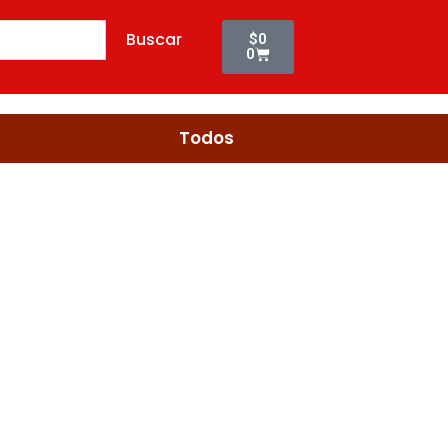
QUESO
Cart
X
Buscar
$
0
6UND
0
(12067)
cantidad
Todos