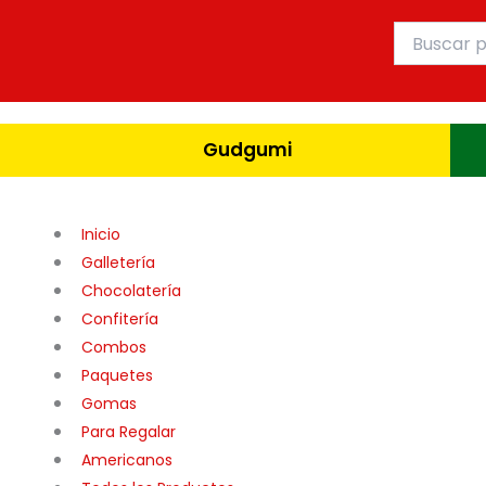
Ir
Buscar
al
por:
contenido
Gudgumi
Inicio
Galletería
Chocolatería
Confitería
Combos
Paquetes
Gomas
Para Regalar
Americanos