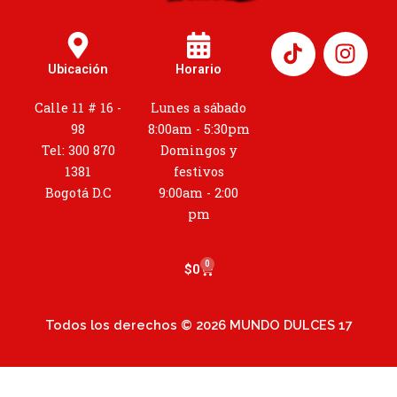
I
n
Ubicación
Horario
s
t
Calle 11 # 16 -
Lunes a sábado
a
98
8:00am - 5:30pm
g
Tel: 300 870
Domingos y
r
1381
festivos
a
Bogotá D.C
9:00am - 2:00
m
pm
0
Cart
$
0
Todos los derechos © 2026 MUNDO DULCES 17