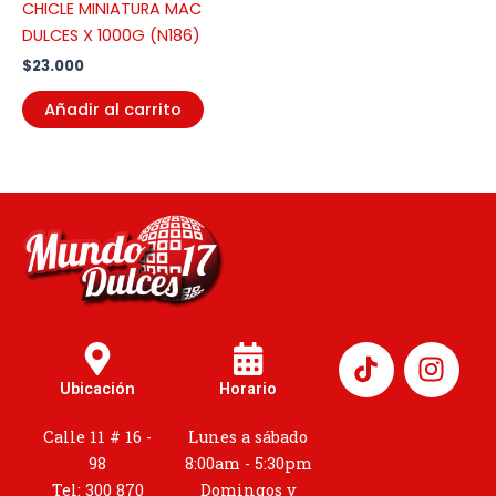
CHICLE MINIATURA MAC
DULCES X 1000G (N186)
$
23.000
Añadir al carrito
I
n
Ubicación
Horario
s
t
Calle 11 # 16 -
Lunes a sábado
a
98
8:00am - 5:30pm
g
Tel: 300 870
Domingos y