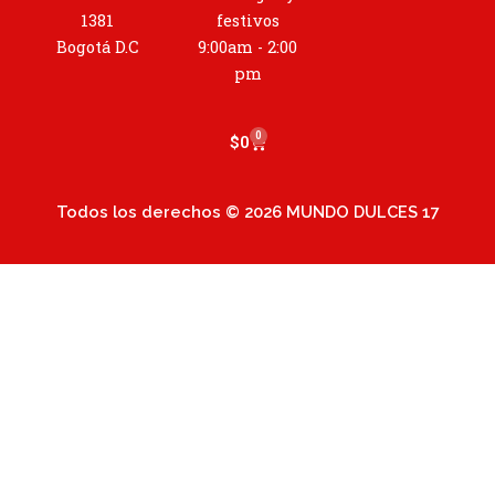
r
1381
festivos
a
Bogotá D.C
9:00am - 2:00
m
pm
0
Cart
$
0
Todos los derechos © 2026 MUNDO DULCES 17