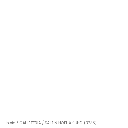
NOEL
X
9UND
(3236)
cantidad
Inicio
/
GALLETERÍA
/ SALTIN NOEL X 9UND (3236)