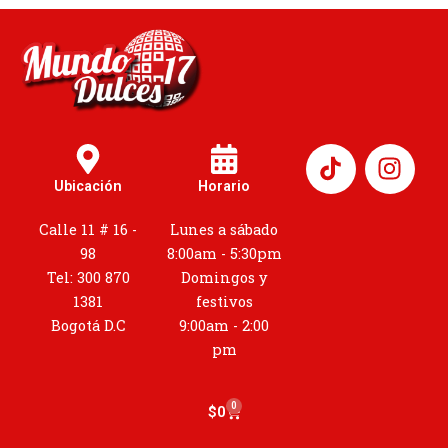
I
n
Ubicación
Horario
s
t
Calle 11 # 16 -
Lunes a sábado
a
98
8:00am - 5:30pm
g
Tel: 300 870
Domingos y
r
1381
festivos
a
Bogotá D.C
9:00am - 2:00
m
pm
0
Cart
$
0