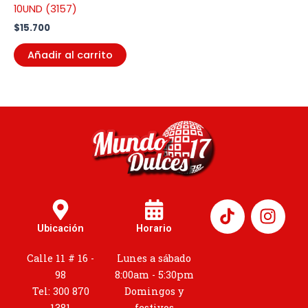
10UND (3157)
$
15.700
Añadir al carrito
I
n
Ubicación
Horario
s
t
Calle 11 # 16 -
Lunes a sábado
a
98
8:00am - 5:30pm
g
Tel: 300 870
Domingos y
1381
festivos