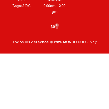
r
a
Bogotá D.C
9:00am - 2:00
m
pm
0
Cart
$
0
Todos los derechos © 2026 MUNDO DULCES 17