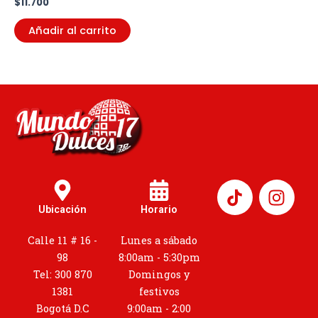
$
11.700
Añadir al carrito
I
n
Ubicación
Horario
s
t
Calle 11 # 16 -
Lunes a sábado
a
98
8:00am - 5:30pm
g
Tel: 300 870
Domingos y
r
1381
festivos
a
Bogotá D.C
9:00am - 2:00