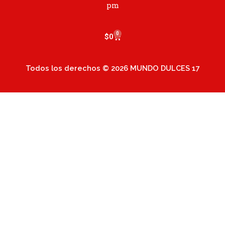
m
pm
0
Cart
$
0
Todos los derechos © 2026 MUNDO DULCES 17