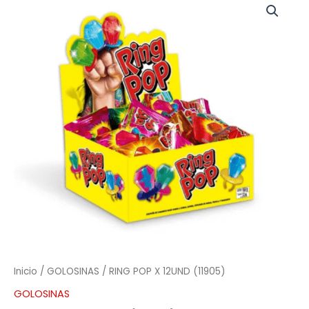
POP
X
12UND
(11905)
cantidad
Inicio
/
GOLOSINAS
/ RING POP X 12UND (11905)
GOLOSINAS