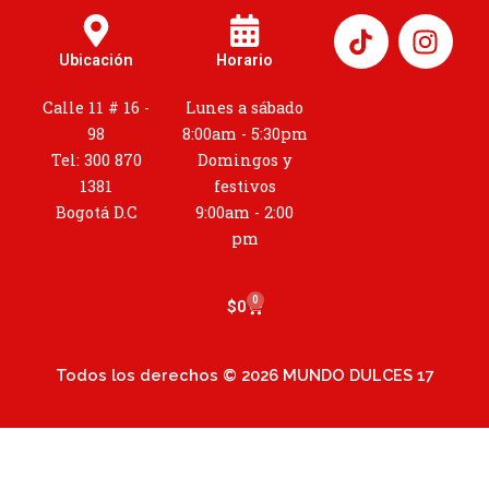
I
n
Ubicación
Horario
s
t
Calle 11 # 16 -
Lunes a sábado
a
98
8:00am - 5:30pm
g
Tel: 300 870
Domingos y
r
1381
festivos
a
Bogotá D.C
9:00am - 2:00
m
pm
0
Cart
$
0
Todos los derechos © 2026 MUNDO DULCES 17