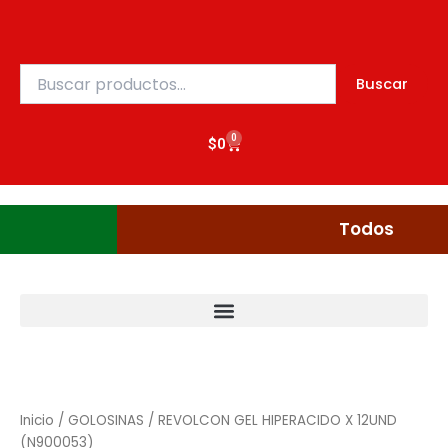
Ir
al
contenido
Buscar
Buscar
por:
0
Cart
$
0
Gudgumi
Mexicanos
Todos
Inicio
/
GOLOSINAS
/ REVOLCON GEL HIPERACIDO X 12UND
(N900053)