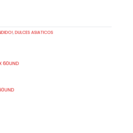
NDIDO!
,
DULCES ASIATICOS
60UND