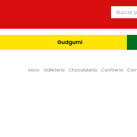
Ir
Buscar
al
por:
contenido
Gudgumi
Inicio
Galletería
Chocolatería
Confitería
Com