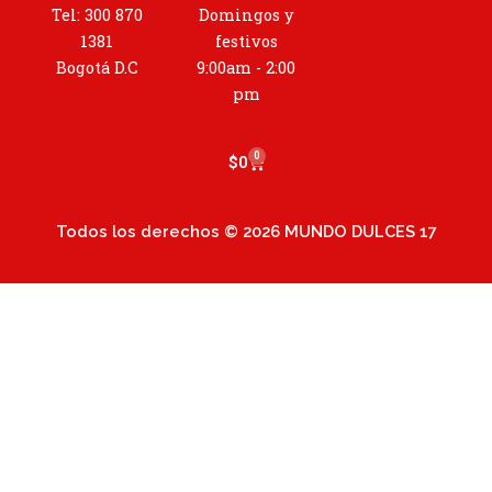
g
Tel: 300 870
Domingos y
r
1381
festivos
a
Bogotá D.C
9:00am - 2:00
m
pm
0
Cart
$
0
Todos los derechos © 2026 MUNDO DULCES 17