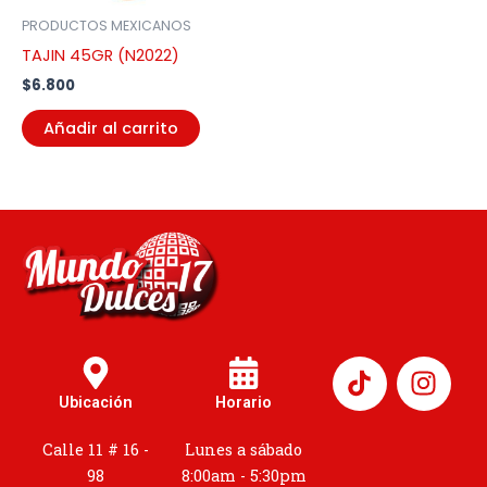
PRODUCTOS MEXICANOS
TAJIN 45GR (N2022)
$
6.800
Añadir al carrito
I
n
Ubicación
Horario
s
t
Calle 11 # 16 -
Lunes a sábado
a
98
8:00am - 5:30pm