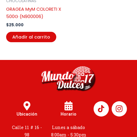
CHOCOLATINAS
GRAGEA MyM COLORETI X
500G (N900006)
$
25.000
Añadir al carrito
I
n
Ubicación
Horario
s
t
Calle 11 # 16 -
Lunes a sábado
a
98
8:00am - 5:30pm