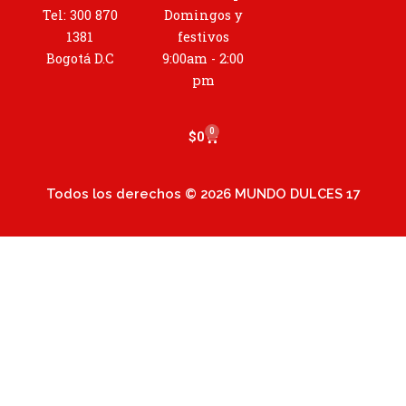
g
Tel: 300 870
Domingos y
r
1381
festivos
a
Bogotá D.C
9:00am - 2:00
m
pm
0
Cart
$
0
Todos los derechos © 2026 MUNDO DULCES 17