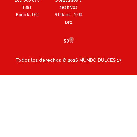
g
r
1381
festivos
a
Bogotá D.C
9:00am - 2:00
m
pm
0
Cart
$
0
Todos los derechos © 2026 MUNDO DULCES 17