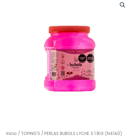
BUBOLS
LYCHE
X
1.1KG
(N4140)
cantidad
Inicio
/
TOPING'S
/ PERLAS BUBOLS LYCHE X 1.1KG (N4140)