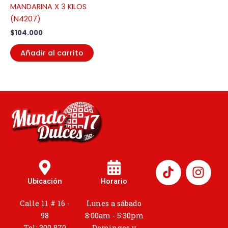
MANDARINA X 3 KILOS
(N4207)
$
104.000
Añadir al carrito
I
n
Ubicación
Horario
s
t
Calle 11 # 16 -
Lunes a sábado
a
98
8:00am - 5:30pm
Tel: 300 870
Domingos y