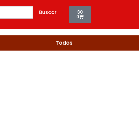
X
Cart
1.1KG
Buscar
$
0
(N900081)
0
cantidad
Todos