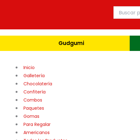
Ir
Buscar
al
por:
contenido
Gudgumi
Inicio
Galletería
Chocolatería
Confitería
Combos
Paquetes
Gomas
Para Regalar
Americanos