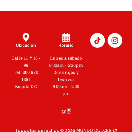
I
n
Ubicación
Horario
s
t
Calle 11 # 16 -
Lunes a sábado
a
98
8:00am - 5:30pm
g
Tel: 300 870
Domingos y
r
1381
festivos
a
Bogotá D.C
9:00am - 2:00
m
pm
0
Cart
$
0
Todos los derechos © 2026 MUNDO DULCES 17