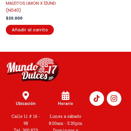
MAIZITOS LIMON X 12UND
(N040)
$
20.000
Añadir al carrito
I
n
Ubicación
Horario
s
t
Calle 11 # 16 -
Lunes a sábado
a
98
8:00am - 5:30pm
Tel: 300 870
Domingos y