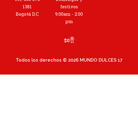
g
r
1381
festivos
a
Bogotá D.C
9:00am - 2:00
m
pm
0
Cart
$
0
Todos los derechos © 2026 MUNDO DULCES 17