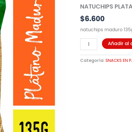
135G
NATUCHIPS PLATA
(5114)
cantidad
$
6.600
natuchips maduro 135
Añadir al 
Categoría:
SNACKS EN 