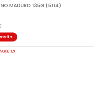
NO MADURO 135G (5114)
g
carrito
PAQUETES