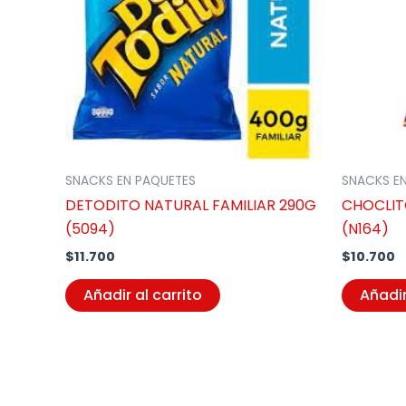
SNACKS EN PAQUETES
SNACKS E
DETODITO NATURAL FAMILIAR 290G
CHOCLIT
(5094)
(N164)
$
11.700
$
10.700
Añadir al carrito
Añadir