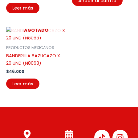
Añadir al carrito
Leer más
AGOTADO
PRODUCTOS MEXICANOS
BANDERILLA BAZUCAZO X
20 UND (N8063)
$
46.000
Leer más
I