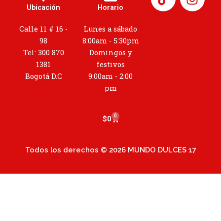
n
Ubicación
Horario
s
t
Calle 11 # 16 -
Lunes a sábado
a
98
8:00am - 5:30pm
g
Tel: 300 870
Domingos y
r
1381
festivos
a
Bogotá D.C
9:00am - 2:00
m
pm
0
Cart
$
0
Todos los derechos © 2026 MUNDO DULCES 17