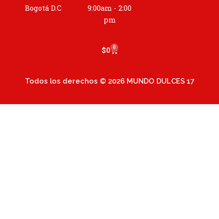
a
Bogotá D.C
9:00am - 2:00
m
pm
0
Cart
$
0
Todos los derechos © 2026 MUNDO DULCES 17