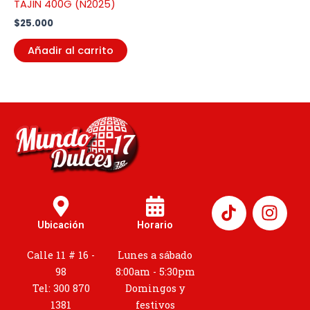
TAJIN 400G (N2025)
$
25.000
Añadir al carrito
I
n
Ubicación
Horario
s
t
Calle 11 # 16 -
Lunes a sábado
a
98
8:00am - 5:30pm
g
Tel: 300 870
Domingos y
r
1381
festivos