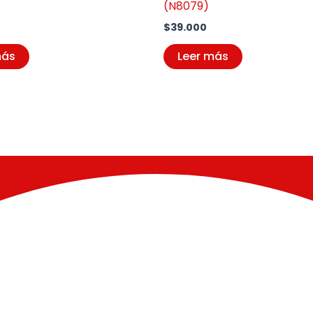
(N8079)
$
39.000
más
Leer más