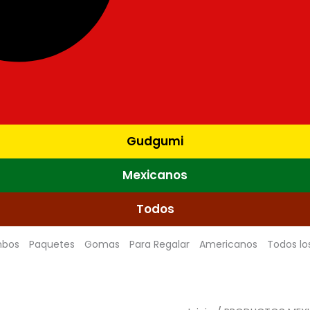
Gudgumi
Mexicanos
Todos
bos
Paquetes
Gomas
Para Regalar
Americanos
Todos lo