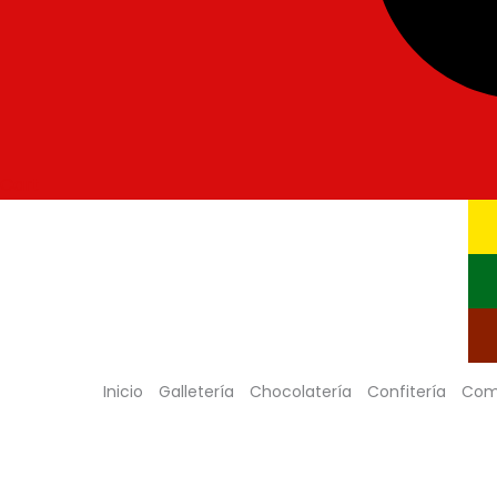
Cart
Inicio
Galletería
Chocolatería
Confitería
Com