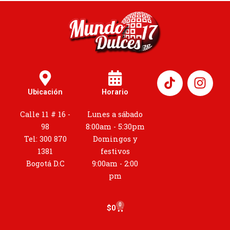
I
n
Ubicación
Horario
s
t
Calle 11 # 16 -
Lunes a sábado
a
98
8:00am - 5:30pm
g
Tel: 300 870
Domingos y
r
1381
festivos
a
Bogotá D.C
9:00am - 2:00
m
pm
0
Cart
$
0