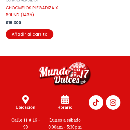
¡LO MÁS VENDIDO!
CHOCMELOS PLEGADIZA X
60UND (1435)
$
16.300
Añadir al carrito
I
n
Ubicación
Horario
s
t
Calle 11 # 16 -
Lunes a sábado
a
98
8:00am - 5:30pm