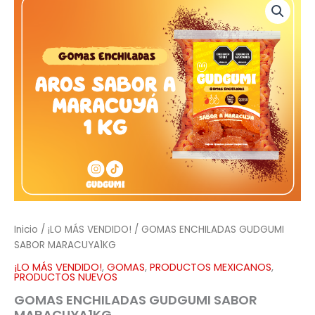
ENCHILADAS
GUDGUMI
SABOR
MARACUYA1KG
cantidad
Inicio
/
¡LO MÁS VENDIDO!
/ GOMAS ENCHILADAS GUDGUMI
SABOR MARACUYA1KG
¡LO MÁS VENDIDO!
,
GOMAS
,
PRODUCTOS MEXICANOS
,
PRODUCTOS NUEVOS
GOMAS ENCHILADAS GUDGUMI SABOR
MARACUYA1KG