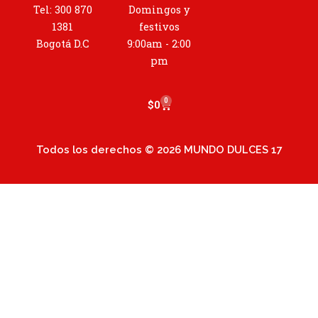
g
Tel: 300 870
Domingos y
r
1381
festivos
a
Bogotá D.C
9:00am - 2:00
m
pm
0
Cart
$
0
Todos los derechos © 2026 MUNDO DULCES 17