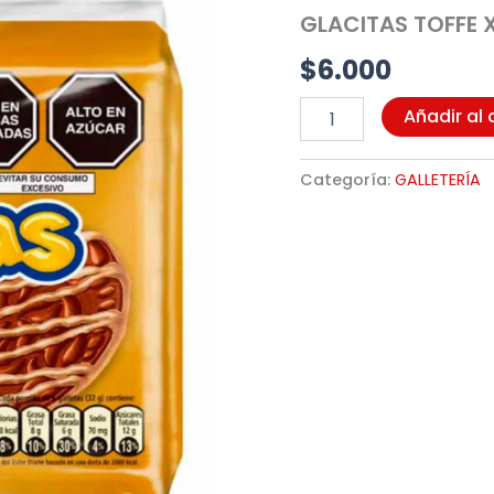
6UND
GLACITAS TOFFE X
(3103)
cantidad
$
6.000
Añadir al 
Categoría:
GALLETERÍA