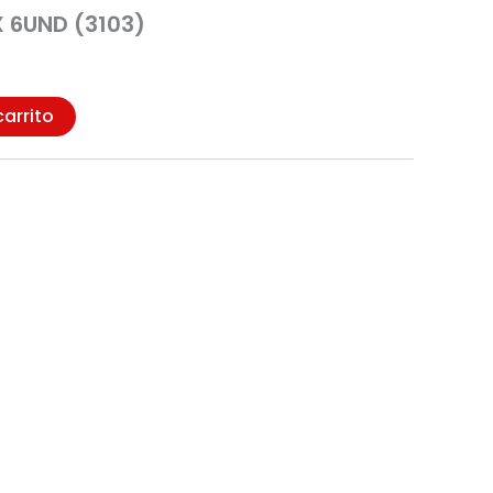
 6UND (3103)
carrito