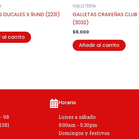
A
GALLETERÍA
 DUCALES X 9UND (2231)
GALLETAS CRAKEÑAS CLUB 
(3032)
$
6.000
 al carrito
Añadir al carrito
Horario
 - 98
Lunes a sábado
 1381
8:00am - 5:30pm
Domingos y festivos