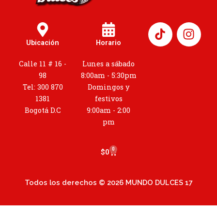
I
n
Ubicación
Horario
s
t
Calle 11 # 16 -
Lunes a sábado
a
98
8:00am - 5:30pm
g
Tel: 300 870
Domingos y
r
1381
festivos
a
Bogotá D.C
9:00am - 2:00
m
pm
0
Cart
$
0
Todos los derechos © 2026 MUNDO DULCES 17